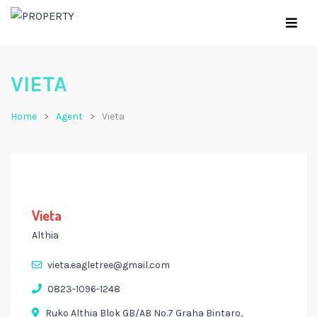
VIETA
Home
Agent
Vieta
Vieta
Althia
vieta.eagletree@gmail.com
0823-1096-1248
Ruko Althia Blok GB/AB No.7 Graha Bintaro,