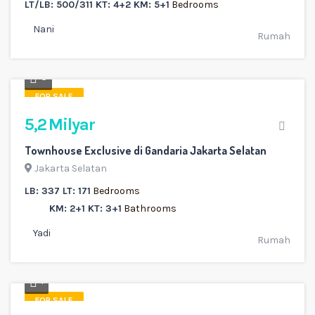
LT/LB: 500/311 KT: 4+2 KM: 5+1
Bedrooms
Nani
Rumah
3
FOR SALE
5,2 Milyar
Townhouse Exclusive di Gandaria Jakarta Selatan
Jakarta Selatan
LB: 337 LT: 171
Bedrooms
KM: 2+1 KT: 3+1
Bathrooms
Yadi
Rumah
1
FOR SALE