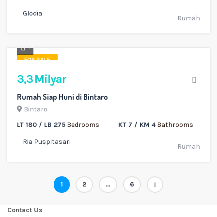
Glodia
Rumah
1
FOR SALE
3,3 Milyar
Rumah Siap Huni di Bintaro
Bintaro
LT 180 / LB 275
Bedrooms
KT 7 / KM 4
Bathrooms
Ria Puspitasari
Rumah
Paginasi
Page
Page
Page
1
2
…
6
pos
Contact Us