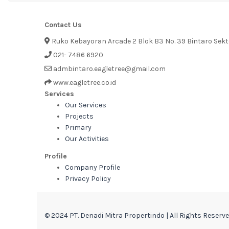
Contact Us
Ruko Kebayoran Arcade 2 Blok B3 No. 39 Bintaro Sek
021- 7486 6920
admbintaro.eagletree@gmail.com
www.eagletree.co.id
Services
Our Services
Projects
Primary
Our Activities
Profile
Company Profile
Privacy Policy
© 2024 PT. Denadi Mitra Propertindo | All Rights Reserv